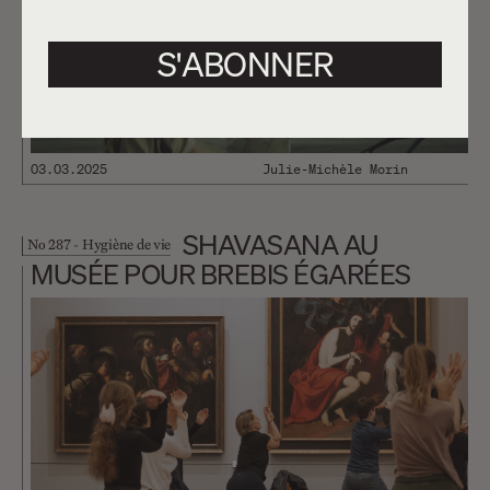
S'ABONNER
03.03.2025
Julie-Michèle Morin
SHAVASANA AU
No 287 - Hygiène de vie
MUSÉE POUR BREBIS ÉGARÉES