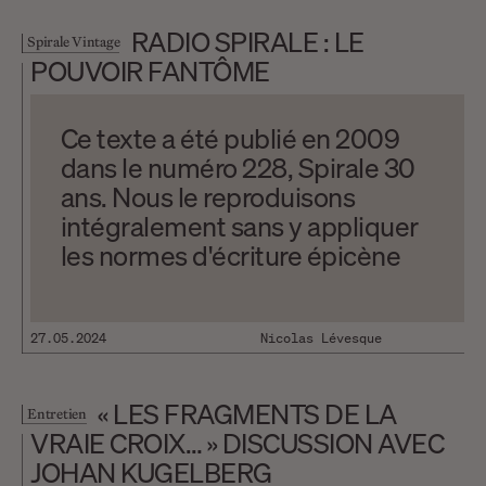
RADIO SPIRALE : LE
Spirale Vintage
POUVOIR FANTÔME
Ce texte a été publié en 2009
dans le numéro 228, Spirale 30
ans. Nous le reproduisons
intégralement sans y appliquer
les normes d'écriture épicène
que la revue privilégie
désormais. Radio Spirale a 3 ans
! Déjà ! Le dossier du numéro de
27.05.2024
Nicolas Lévesque
mai-juin 2006, dans la foulée de
sa réflexion sur la « critique de la
« LES FRAGMENTS DE LA
Entretien
critique », annonçait la naissance
VRAIE CROIX… » DISCUSSION AVEC
de notre webradio, un projet qui
JOHAN KUGELBERG