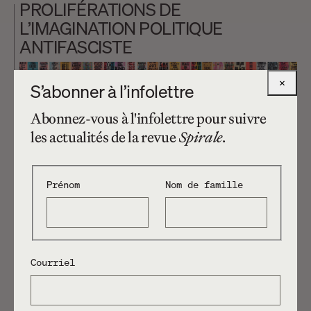
PROLIFÉRATIONS DE
L’IMAGINATION POLITIQUE
ANTIFASCISTE
×
S’abonner à l’infolettre
Abonnez-vous à l'infolettre pour suivre
les actualités de la revue
Spirale
.
21.04.2025
Amélie-Anne Mailhot
Prénom
Nom de famille
ALLER AU
No 288 - Texte-gestes. Performer la critique
THÉÂTRE COMME ON ENTRE EN
AMITIÉ
Courriel