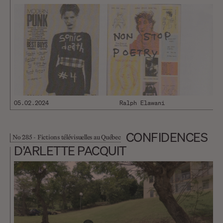
existait, à ce moment-là, sous
une forme embryonnaire. Il
fallait agir, provoquer, faire
naître, ici et maintenant, même
sans le sou, même sans appui. Il
fallait réagir : depuis plus de
deux…
05.02.2024
Ralph Elawani
CONFIDENCES
No 285 - Fictions télévisuelles au Québec
D’ARLETTE PACQUIT