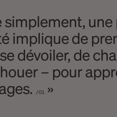
 simplement, une 
ité implique de pre
se dévoiler, de ch
échouer – pour app
sages.
»
/01