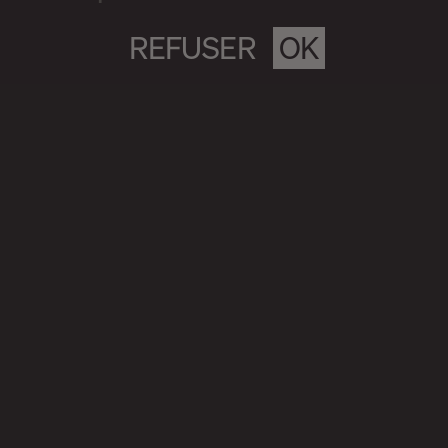
REFUSER
OK
Magazine culturel Spirale
info@magazine-spirale.com
2 rue Sainte-Catherine Est
Espace 302
Montréal (Qc)
H2X 1K4
S’abonner à l'infolettre
Politique de confidentialité