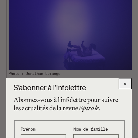
Photo : Jonathan Lorange
×
Endolori
S’abonner à l’infolettre
Abonnez-vous à l'infolettre pour suivre
White Out
parvient ainsi à l’expression d’un
les actualités de la revue
Spirale
.
état psychique à la fois intime et universel,
celui de la douleur, dont les signes extérieurs
(mimiques, sons, désignations linguistiques),
Prénom
Nom de famille
s’ils ne sont que les différentes manifestations