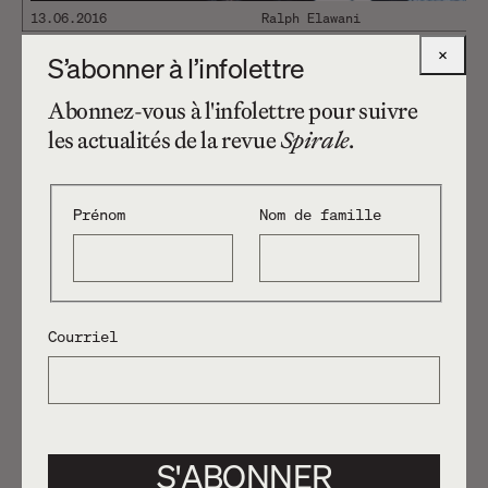
Assassination of…
13.06.2016
Ralph Elawani
×
S’abonner à l’infolettre
CHAMBRE D’ÉCHO DE LA
Article
Abonnez-vous à l'infolettre pour suivre
VIOLENCE
les actualités de la revue
Spirale
.
Prénom
Nom de famille
Courriel
19.04.2016
Ralph Elawani
L’USAGE RAISONNABLE DE LA
Article
S'ABONNER
FORCE