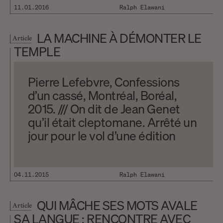
11.01.2016
Ralph Elawani
LA MACHINE À DÉMONTER LE
Article
TEMPLE
Pierre Lefebvre, Confessions
d’un cassé, Montréal, Boréal,
2015. /// On dit de Jean Genet
qu’il était cleptomane. Arrêté un
jour pour le vol d’une édition
originale des Fleurs du mal, la
légende veut que
lorsqu’interrogé par un juge sur
04.11.2015
Ralph Elawani
le prix de l’objet dérobé, l’auteur
du Journal du voleur répondit :
QUI MÂCHE SES MOTS AVALE
Article
« J’en ignorais le prix, Monsieur le
SA LANGUE : RENCONTRE AVEC