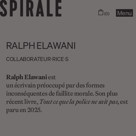
Menu
(0)
RALPH ELAWANI
COLLABORA­­TEUR∙RICE∙S
Ralph Elawani
est
un écrivain préoccupé par des formes
inconséquentes de faillite morale. Son plus
récent livre,
Tout ce que la police ne sait pas
, est
paru en 2025.