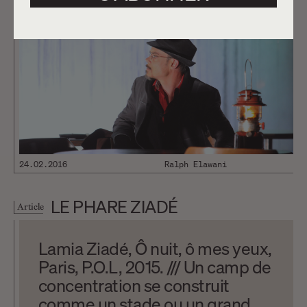
24.02.2016
Ralph Elawani
LE PHARE ZIADÉ
Article
Lamia Ziadé, Ô nuit, ô mes yeux,
Paris, P.O.L, 2015. /// Un camp de
concentration se construit
comme un stade ou un grand