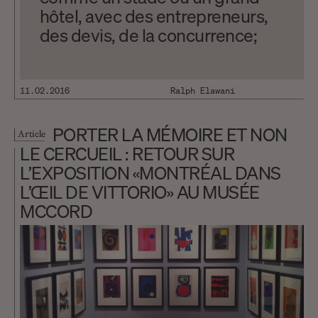
hôtel, avec des entrepreneurs,
des devis, de la concurrence;
sans doute des pots de vin. –
Texte de Jean Cayrol, lu dans
Nuit et brouillard d’Alain Resnais
11.02.2016
Ralph Elawani
Dans Grizzly Man de Werner
Herzog, un pilote d’hélicoptère
PORTER LA MÉMOIRE ET NON
Article
est dépêché sur les lieux où a
LE CERCUEIL : RETOUR SUR
été retrouvé et abattu l’animal
L’EXPOSITION «MONTRÉAL DANS
qui a tué «l’ami des ours»,
L’ŒIL DE VITTORIO» AU MUSÉE
Timothy Treadwell, et sa
MCCORD
compagne Amie Huguenard, en
octobre 2003. Il explique dans le
documentaire qu’une fois la
bête éviscérée, on a découvert…