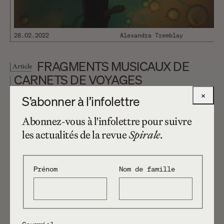
28.02.2022
Alexandra Tremblay
FRAGMENTS MUSICAUX DE
Article
CARNETS DE VOYAGES
INTERSTELLAIRES
×
S’abonner à l’infolettre
Abonnez-vous à l'infolettre pour suivre
les actualités de la revue
Spirale
.
Prénom
Nom de famille
18.11.2021
Alexandra Tremblay