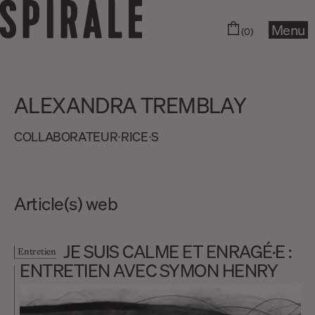
Menu
(0)
ALEXANDRA TREMBLAY
COLLABORA­­TEUR∙RICE∙S
Article(s) web
JE SUIS CALME ET ENRAGÉ·E :
Entretien
ENTRETIEN AVEC SYMON HENRY