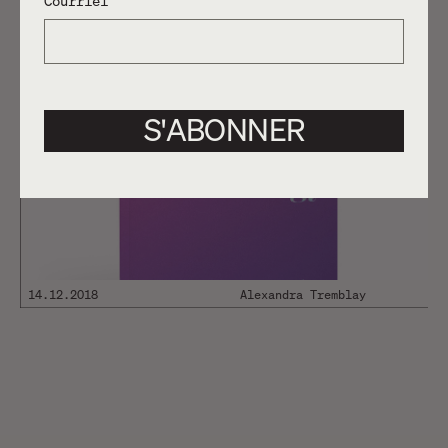
Courriel
MONTRÉAL COSMIQUE [LOFI /
Article
DREAMWAVE PLAYLIST]
S'ABONNER
14.12.2018
Alexandra Tremblay