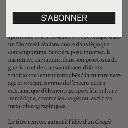
personnel et intime qui s’appuie davantage sur
S'ABONNER
/01
l’individu que sur une religion organisée
.
Ashley Obscura réussit à enclaver la quête
spirituelle et la sensualité psychédélique dans
un Montréal réaliste, ancré dans l’époque
contemporaine. Sorcière post-internet, la
narratrice use autant, dans son processus de
guérison et de transcendance, d’objets
traditionnellement rattachés à la culture new-
age et wiccan, comme de l’encens et des
cristaux, que d’éléments propres à la culture
numérique, comme les
emojis
ou les filtres
insta-photographiques.
Le titre renvoie autant à l’idée d’un
Google