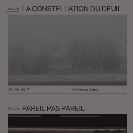
qui affirmait que l’espoir a deux
LA CONSTELLATION DU DEUIL
Article
filles de toute beauté : la colère
et la bravoure. En lisant le plus
récent livre du philosophe et
essayiste Alain Deneault, De
quoi Total est-elle la somme ?,
on est tenté de le croire. Du
moins, si l’on met l’accent sur le
projet de l’auteur et non sur la
société dont traite l’ouvrage.
Dense, élaboré et…
10.05.2017
Jonathan Lamy
PAREIL PAS PAREIL
Article