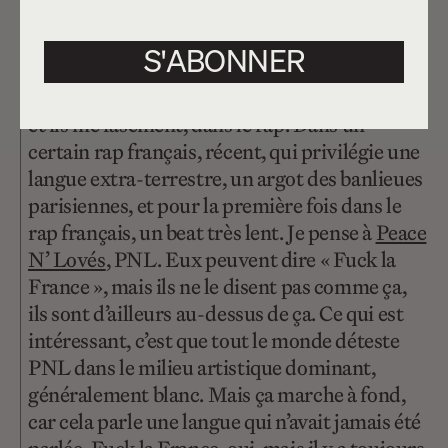
Comment te situes-tu par rapport à cette
forme de ressentiment culturel ?
S'ABONNER
Cette liberté, ce ressentiment, je les retrouve,
et ils me fascinent, dans le rap. Dans un
certain rap français, récent, qui privilégie une
langue extra-terrestre, un argot des banlieues
parisiennes, et pour la première fois dans le
rap français, un beat très lent. Je pense à
Peace
N’ Lovés
, PNL. Eux peuvent dire « Fuck la
France », mais ils ne le disent pas comme ça,
ils sont d’ailleurs au-dessus de ça. Ce qui est
intéressant, c’est que tout le monde déteste
PNL dans le milieu artistique dominant,
généralement blanc. Mais ça marche à fond,
car cela parle une langue qui n’avait jamais été