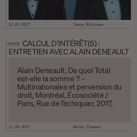
12.05.2017
Jason Béliveau
CALCUL D’INTÉRÊT(S) :
Article
ENTRETIEN AVEC ALAIN DENEAULT
Alain Deneault, De quoi Total
est-elle la somme ? –
Multinationales et perversion du
droit, Montréal, Écosociété /
Paris, Rue de l’échiquier, 2017,
436 pages. Alain Deneault,
Politiques de l’extrême centre,
Montréal, Lux Éditeur, 2017, 100
11.05.2017
Ralph Elawani
pages. /// C’est Saint-Augustin