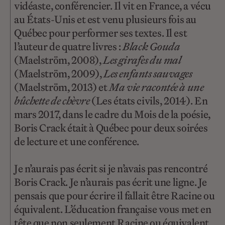
vidéaste, conférencier. Il vit en France, a vécu
au États-Unis et est venu plusieurs fois au
Québec pour performer ses textes. Il est
l’auteur de quatre livres :
Black Gouda
(Maelström, 2008),
Les girafes du mal
(Maelström, 2009),
Les enfants sauvages
(Maelström, 2013) et
Ma vie racontée à une
bûchette de chèvre
(Les états civils, 2014). En
mars 2017, dans le cadre du Mois de la poésie,
Boris Crack était à Québec pour deux soirées
de lecture et une conférence.
Je n’aurais pas écrit si je n’avais pas rencontré
Boris Crack. Je n’aurais pas écrit une ligne. Je
pensais que pour écrire il fallait être Racine ou
équivalent. L’éducation française vous met en
tête que non seulement Racine ou équivalent