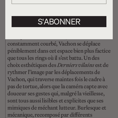
gagner quelques dollars supplémentaires en
ce temps des fêtes. Il possède déjà un petit
comptoir de brocante situé au centre d’achats
S'ABONNER
de Burlington, où il vend différentes
marchandises liées à l’univers des Vachon.
Brisé par tant de combats, le dos
constamment courbé, Vachon se déplace
péniblement dans cet espace bien plus factice
que tous les rings où il s’est battu. Un des
choix esthétiques des
Derniers vilains
est de
rythmer l’image par les déplacements de
Vachon, qui traverse maintes fois le cadre à
pas de tortue, alors que la caméra capte avec
douceur ses gestes qui, malgré la vieillesse,
sont tous aussi lisibles et explicites que ses
mimiques de méchant lutteur. Burlesque et
mécanique, recomposé par différents