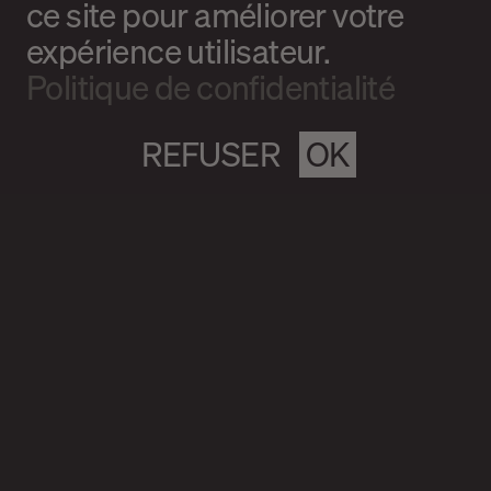
ce site pour améliorer votre
expérience utilisateur.
Politique de confidentialité
REFUSER
OK
Magazine culturel Spirale
info@magazine-spirale.com
2 rue Sainte-Catherine Est
Espace 302
Montréal (Qc)
H2X 1K4