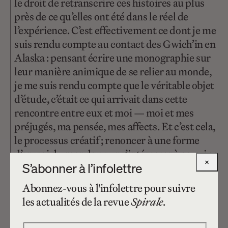
le droit de retranscrire ces histoires au plus
près de ce qu’elles ont été dans le réel de
l’expérience. C’est effectivement ce dont je me
suis rendu compte au contact des Gwich’in en
Alaska : pensant écrire une monographie sur
leur manière animique de se relier au monde,
je me suis rendu compte que le véritable objet
d’étude, c’était ce qui arrivait dans cette
rencontre entre eux et moi — moi et mes
préjugés, ma pensée, mes affects. Et c’est cela,
le processus créatif ; renoncer à une forme
d’en-soi du monde pour s’intéresser à ce qui se
×
S’abonner à l’infolettre
crée dans la zone liminaire.
Abonnez-vous à l'infolettre pour suivre
K.K. :
En tant que critique du naturalisme,
les actualités de la revue
Spirale
.
dans la lignée de Descola, vous avez à cœur
d’interroger l’ontologie moderne. Il s’agit