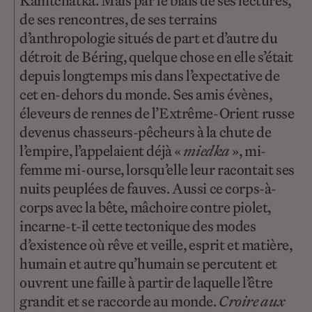
Kamtchatka. Mais par le biais de ses lectures,
de ses rencontres, de ses terrains
d’anthropologie situés de part et d’autre du
détroit de Béring, quelque chose en elle s’était
depuis longtemps mis dans l’expectative de
cet en-dehors du monde. Ses amis évènes,
éleveurs de rennes de l’Extrême-Orient russe
devenus chasseurs-pêcheurs à la chute de
l’empire, l’appelaient déjà «
miedka
», mi-
femme mi-ourse, lorsqu’elle leur racontait ses
nuits peuplées de fauves. Aussi ce corps-à-
corps avec la bête, mâchoire contre piolet,
incarne-t-il cette tectonique des modes
d’existence où rêve et veille, esprit et matière,
humain et autre qu’humain se percutent et
ouvrent une faille à partir de laquelle l’être
grandit et se raccorde au monde.
Croire aux