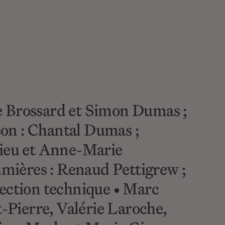
le Brossard et Simon Dumas ;
son : Chantal Dumas ;
ulieu et Anne-Marie
lumières : Renaud Pettigrew ;
rection technique • Marc
t-Pierre, Valérie Laroche,