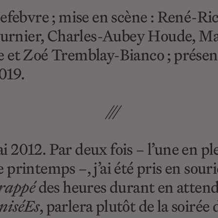
Lefebvre ; mise en scène : René-R
rnier, Charles-Aubey Houde, Ma
e et Zoé Tremblay-Bianco ; présen
019.
///
mai 2012. Par deux fois – l’une en 
de printemps –, j’ai été pris en sour
rappé
des heures durant en atten
niséEs
, parlera plutôt de la soirée