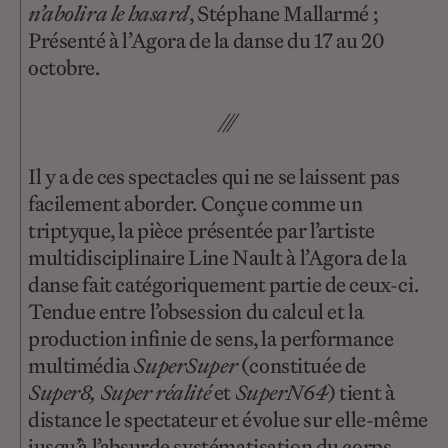
n’abolira le hasard
, Stéphane Mallarmé ;
Présenté à l’Agora de la danse du 17 au 20
octobre.
///
Il y a de ces spectacles qui ne se laissent pas
facilement aborder. Conçue comme un
triptyque, la pièce présentée par l’artiste
multidisciplinaire Line Nault à l’Agora de la
danse fait catégoriquement partie de ceux-ci.
Tendue entre l’obsession du calcul et la
production infinie de sens, la performance
multimédia
SuperSuper
(constituée de
Super8, Super réalité
et
SuperN64
) tient à
distance le spectateur et évolue sur elle-même
jusqu’à l’absurde systématisation du corps