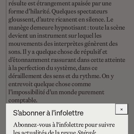
résulte est étrangement apaisée par une
forme d’hilarité. Quelques spectateurs
gloussent, d’autre ricanent en silence. Le
manège demeure hypnotisant : toute la scène
devient un instrument sur lequel les
mouvements des interprètes génèrent des
sons. Il y a quelque chose de répulsif et
d’étonnamment rassurant dans cette atteinte
à la perfection du système, dans ce
déraillement des sens et du rythme. On y
entrevoit quelque chose comme
l’impossibilité d’un monde purement
comptable.
×
S’abonner à l’infolettre
Abonnez-vous à l'infolettre pour suivre
les actualités de la revue
Spirale
.