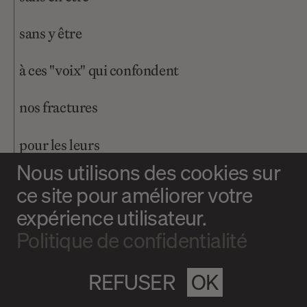
sans y être
à ces "voix" qui confondent
nos fractures
pour les leurs
Nous utilisons des cookies sur
n’étant que foulées frôlées phony fêlées
ce site pour améliorer votre
expérience utilisateur.
life vs paper
Politique de confidentialité
scarification documentée
REFUSER
OK
vs