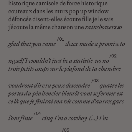
historique camisole de force historique
couteaux dans les murs pop up window
défoncée disent-elles écoute fille je le sais
j’écoute la même chanson une
rainshowers so
/01
glad that you came
deux made a promise to
/02
myself I wouldn’t just be a statistic no no
trois petits coups sur le plafond de ta chambre
/03
voudront dire tu peux descendre
quatre les
portes du pénitencier bientôt vont se fermer est-
ce là que je finirai ma vie comme d'autres gars
/04
l'ont finie
cinq I’m a cowboy (…) I’m
/05