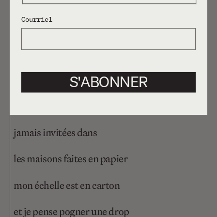
n’est pas seulement dire
Courriel
mais faire
sinon laisser sa place
S'ABONNER
aux travailleuses ombragées
aux crisses de vraies
jamais invitées dans
les maisons faites en papier
mon échelle est en carton
et je pense pogner une drop