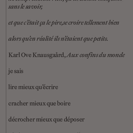
sans le savoir,
et que c’était ça le pire,
se croire tellement bien
alors qu’en réalité ils n’étaient que petits.
Karl Ove Knausgaå
rd,
Aux confins du monde
je sais
lire mieux qu’écrire
cracher mieux que boire
décrocher mieux que déposer