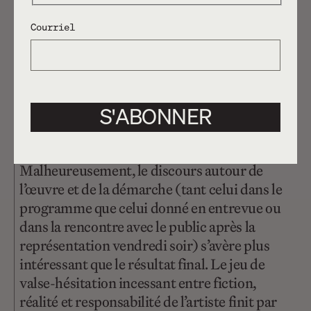
Courriel
S'ABONNER
Malheureusement, le discours autour de
l’œuvre et de la démarche (tant celui dans le
programme que celui donné en entrevue ou
dans la rencontre avec le public après la
représentation vendredi soir) s’avère plus
intéressant que le résultat final. Le jeu de
valse-hésitation incessant entre fiction,
réalité et responsabilité de l’artiste finit par