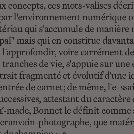
ux concepts, ces mots-valises décr
 par l'environnement numérique où 
ériau qui s'accumule de manière ré
cipal" mais qui en constitue davan
l'approfondir, voire carrément de l
e tranches de vie, s'appuie sur une
trait fragmenté et évolutif d'une i
entrée de carnet; de même, l'e-ssa
cessives, attestant du caractère év
ade, Bonnet le définit comme sui
l'écranvain-photographe, que matéri
ns duchampien ».a