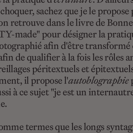
choquer, sachez que je le propose
n retrouve dans le livre de Bonnet
Y-made" pour désigner la pratique
otographié afin d'être transformé e
fin de qualifier à la fois les rôles a
eillages péritextuels et épitextuel
ent, il propose l'
autoblographie
si à ce sujet "je est un internautre"
e.
 comme termes que les longs synta