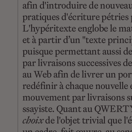
afin d'introduire de nouvea
pratiques d'écriture pétries
L'hypéritexte englobe le mat
et à partir d’un "texte prin
puisque permettant aussi de 
par livraisons successives d
au Web afin de livrer un por
redéfinir à chaque nouvelle 
mouvement par livraisons suc
ssayiste. Quant au QWERTY-m
choix
de l'objet trivial que 
un cadre, fait œuvre, au se