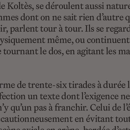
e Koltès, se déroulent aussi natur
mes dont on ne sait rien d’autre q
, parlent tour à tour. Ils se regar
physiquement même, ou continuent
se tournant le dos, en agitant les 
orme de trente-six tirades à duré
rfection un texte dont l’exigence 
il n’y qu’un pas à franchir. Celui de 
écautionneusement en évitant tout