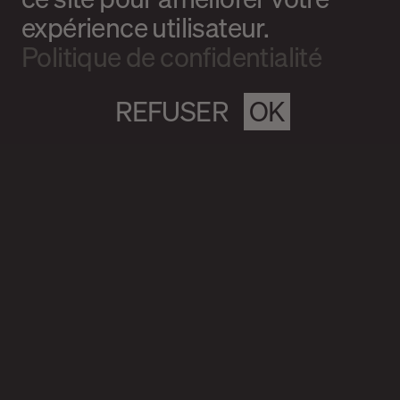
expérience utilisateur.
Politique de confidentialité
REFUSER
OK
Magazine culturel Spirale
info@magazine-spirale.com
2 rue Sainte-Catherine Est
Espace 302
Montréal (Qc)
H2X 1K4