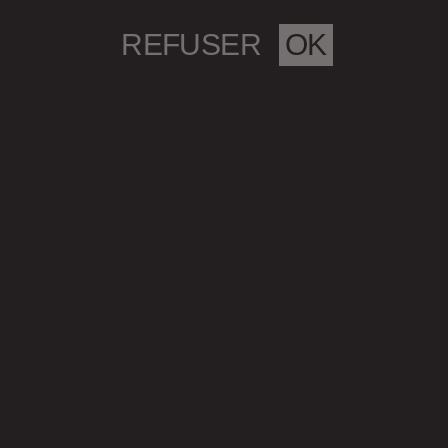
REFUSER
OK
Magazine culturel Spirale
info@magazine-spirale.com
2 rue Sainte-Catherine Est
Espace 302
Montréal (Qc)
H2X 1K4
S’abonner à l'infolettre
Politique de confidentialité