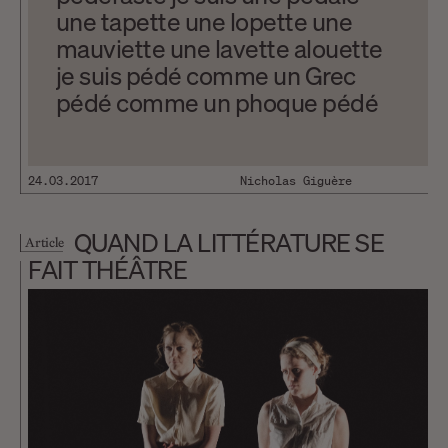
une tapette une lopette une
mauviette une lavette alouette
je suis pédé comme un Grec
pédé comme un phoque pédé
au naturel pédophile je suis
pédoque uraniste gomorrhéen
je suis gay friendly je suis une
24.03.2017
Nicholas Giguère
drama queen une drag queen
une size queen une rice queen
QUAND LA LITTÉRATURE SE
Article
une queen pour vous servir as
FAIT THÉÂTRE
you wish je suis un citoyen
rétroactif un adepte du vice
étranger un amoureux du vice
philandrique je suis de la
confrérie de la manchette de
mauvaises mœurs de mœurs