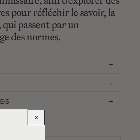
missaire, afin d’explorer des
es pour réfléchir le savoir, la
r, qui passent par un
ge des normes.
E∙S
×
e