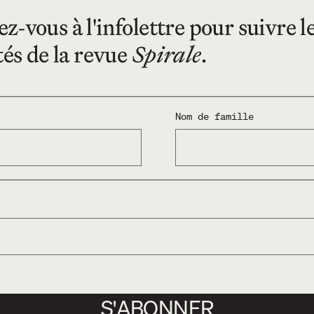
Papier
-vous à l'infolettre pour suivre l
Numériqu
tés de la revue
Spirale
.
Papier +
numérique
Nom de famille
AJ
JE P
Voir la page
Frais de transport c
S'ABONNER