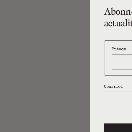
Abonnez
actuali
Prénom
Courriel