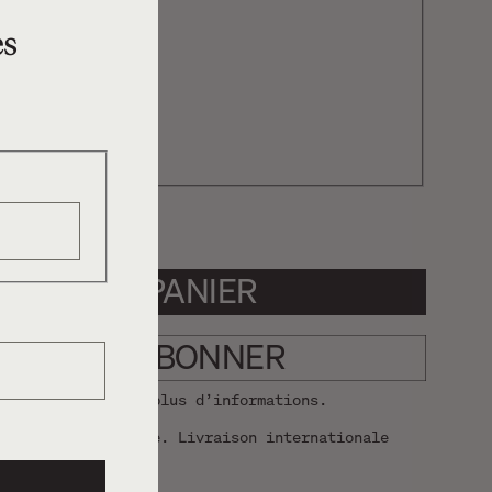
14,95$
es
e
12,95$
27,90$
22,95$
OUTER AU PANIER
RÉFÈRE M’ABONNER
d’abonnement
pour plus d’informations.
alculés à la caisse. Livraison internationale
disponible.