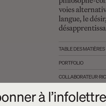
philosophe-com
voies alternativ
langue, le dési
désapprentissa
TABLE DES MATIÈRES
PORTFOLIO
COLLABORA­­TEUR∙RIC
onner à l’infolettr
Options d’achat