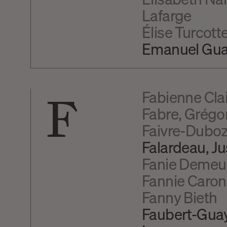
Lafarge
Élise Turcott
Emanuel Gu
F
Fabienne Cla
Fabre, Grégo
Faivre-Duboz,
Falardeau, Ju
Fanie Demeu
Fannie Caro
Fanny Bieth
Faubert-Guay