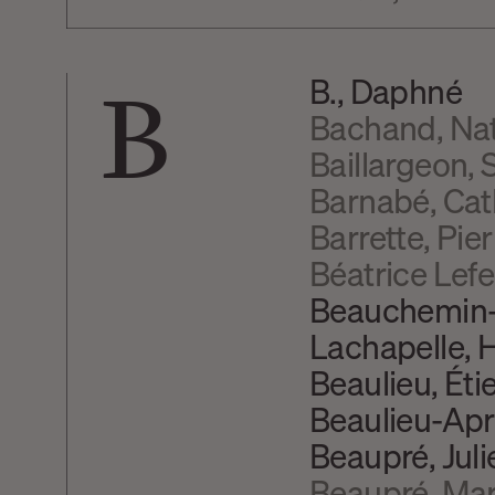
B
B., Daphné
Bachand, Nat
Baillargeon,
Barnabé, Cat
Barrette, Pier
Béatrice Lef
Beauchemin
Lachapelle, 
Beaulieu, Éti
Beaulieu-Apri
Beaupré, Juli
Beaupré, Mar