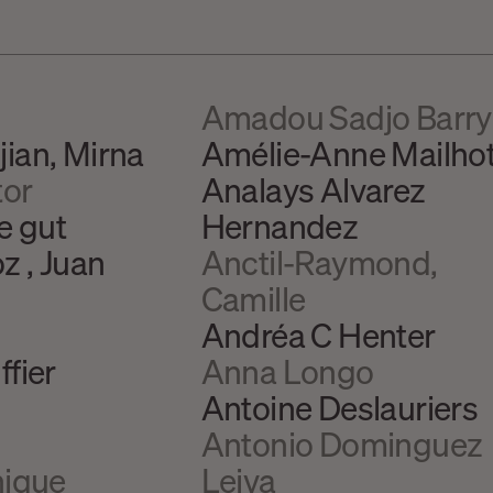
Amadou Sadjo Barry
ian, Mirna
Amélie-Anne Mailho
tor
Analays Alvarez
e gut
Hernandez
 , Juan
Anctil-Raymond,
Camille
Andréa C Henter
fier
Anna Longo
Antoine Deslauriers
Antonio Dominguez
nique
Leiva