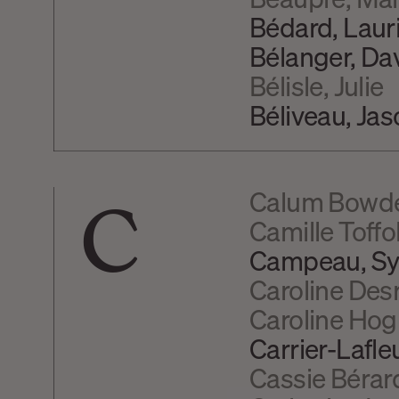
Bédard, Laur
Bélanger, Da
Bélisle, Julie
Béliveau, Ja
C
Calum Bowd
Camille Toffol
Campeau, Sy
Caroline Des
Caroline Ho
Carrier-Lafl
Cassie Bérar