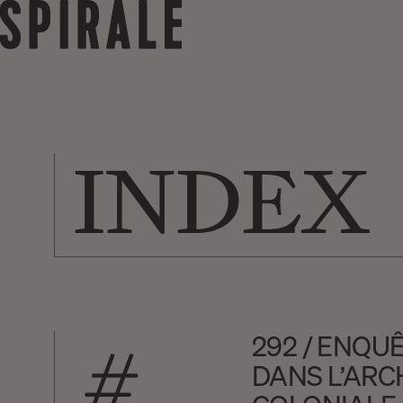
INDEX
#
292 / ENQU
DANS L’ARC