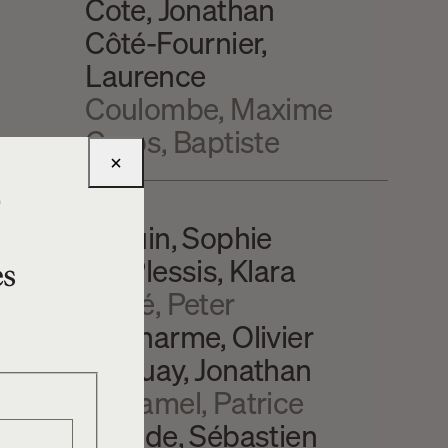
Cote, Jonathan
Côté-Fournier,
Laurence
Coulombe, Maxime
Creps, Baptiste
×
e
Drouin, Sophie
Du Plessis, Klara
es
Dubé, Peter
Ducharme, Olivier
Duguay, Jonathan
Duhamel, Patrice
Dulude, Sébastien