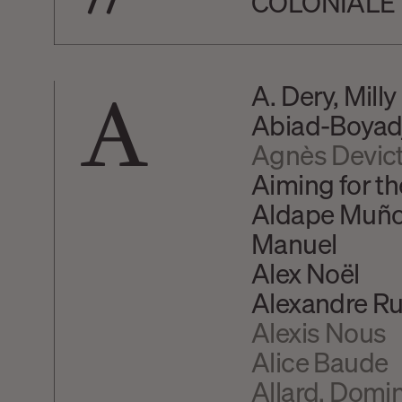
COLONIALE
A
A. Dery, Milly
Abiad-Boyadj
Agnès Devic
Aiming for th
Aldape Muñoz
Manuel
Alex Noël
Alexandre Ruf
Alexis Nous
Alice Baude
Allard, Domi