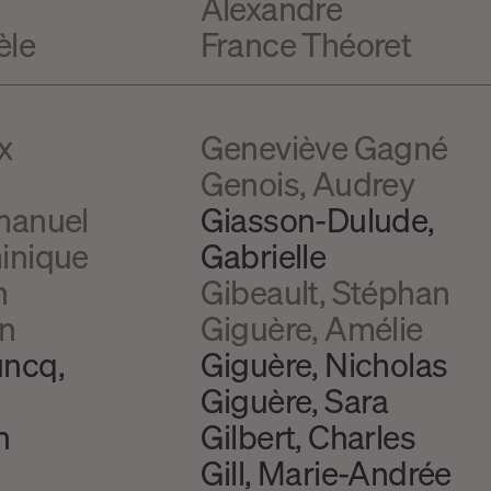
Alexandre
èle
France Théoret
x
Geneviève Gagné
Genois, Audrey
manuel
Giasson-Dulude,
inique
Gabrielle
n
Gibeault, Stéphan
an
Giguère, Amélie
ncq,
Giguère, Nicholas
Giguère, Sara
n
Gilbert, Charles
Gill, Marie-Andrée