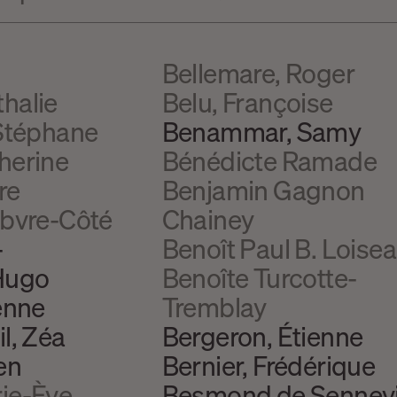
Bellemare, Roger
halie
Belu, Françoise
 Stéphane
Benammar, Samy
herine
Bénédicte Ramade
re
Benjamin Gagnon
ebvre-Côté
Chainey
-
Benoît Paul B. Loise
Hugo
Benoîte Turcotte-
enne
Tremblay
l, Zéa
Bergeron, Étienne
en
Bernier, Frédérique
ie-Ève
Besmond de Sennevi