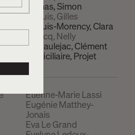
Dumas, Simon
Dupuis, Gilles
Dupuis-Morency, Clara
Duvicq, Nelly
de Gaulejac, Clément
ré-
domiciliaire, Projet
e
Étienne-Marie Lassi
Eugénie Matthey-
Jonais
Eva Le Grand
Evelyne Ledoux-