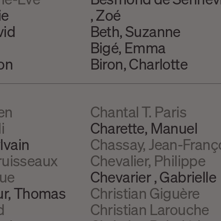
ie
, Zoé
vid
Beth, Suzanne
Bigé, Emma
son
Biron, Charlotte
en
Chantal T. Paris
i
Charette, Manuel
lvain
Chassay, Jean-Franç
ruisseaux
Chevalier, Philippe
gue
Chevarier , Gabrielle
eur, Thomas
Christian Giguère
d
Christian Larouche