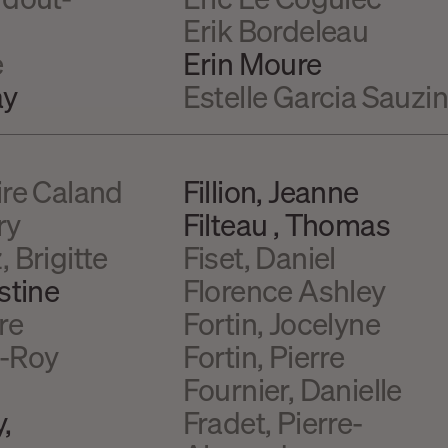
Erik Bordeleau
e
Erin Moure
ay
Estelle Garcia Sauzi
ire Caland
Fillion, Jeanne
ry
Filteau , Thomas
 Brigitte
Fiset, Daniel
stine
Florence Ashley
re
Fortin, Jocelyne
n-Roy
Fortin, Pierre
Fournier, Danielle
,
Fradet, Pierre-