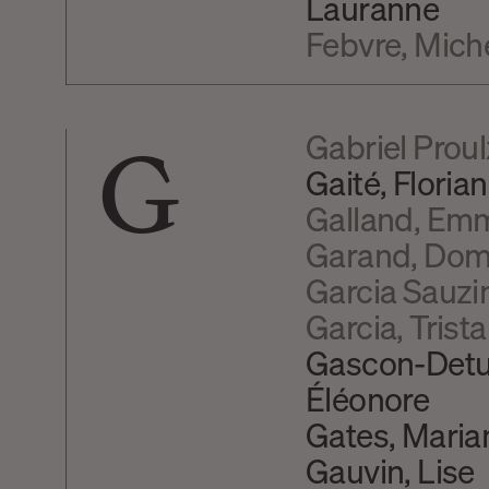
Lauranne
Febvre, Mich
G
Gabriel Proul
Gaité, Florian
Galland, Em
Garand, Dom
Garcia Sauzi
Garcia, Trist
Gascon-Detu
Éléonore
Gates, Maria
Gauvin, Lise