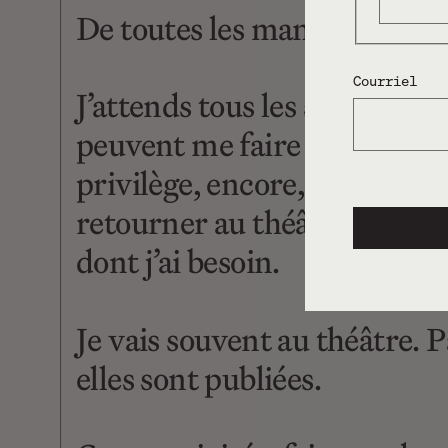
De toutes les manières possi
Courriel
J’attends tous les spectacle
peuvent me faire faire l’expér
privilège, encore, de me tro
retourner au théâtre, le pl
dont j’ai besoin.
Je vais souvent au théâtre. Pa
elles sont publiées.