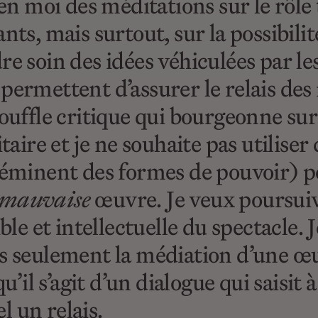
 en moi des méditations sur le rôle 
nts, mais surtout, sur la possibili
re soin des idées véhiculées par le
ermettent d’assurer le relais des r
ouffle critique qui bourgeonne sur 
taire et je ne souhaite pas utiliser
séminent des formes de pouvoir) p
mauvaise
œuvre. Je veux poursuivr
ble et intellectuelle du spectacle. 
as seulement la médiation d’une œu
u’il s’agit d’un dialogue qui saisit 
el un relais.