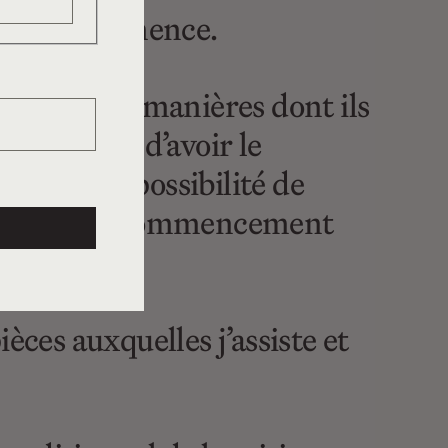
ectacle commence.
 toutes les manières dont ils
te à l’idée d’avoir le
tion. La possibilité de
our moi un recommencement
ièces auxquelles j’assiste et