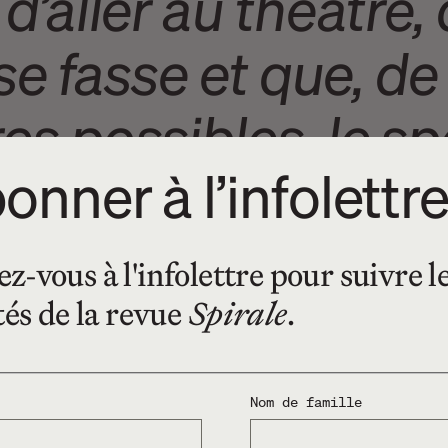
d’aller au théâtre,
 se fasse et que, de
es possibles, le sp
onner à l’infolettr
nce ?
-vous à l'infolettre pour suivre l
 soirs
tés de la revue
Spirale
.
Nom de famille