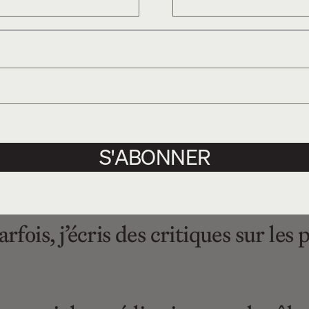
bles, j’attends toujours que le sp
s possibles, pour mieux comprendre
ience de tous les possibles. Je palpi
uver en compagnie d’une représenta
us souvent possible, constitue p
S'ABONNER
rfois, j’écris des critiques sur les p