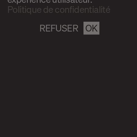
Politique de confidentialité
REFUSER
OK
Magazine culturel Spirale
info@magazine-spirale.com
2 rue Sainte-Catherine Est
Espace 302
Montréal (Qc)
H2X 1K4
S’abonner à l'infolettre