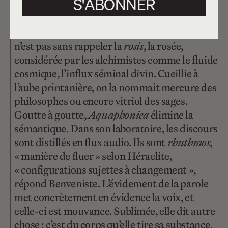
S'ABONNER
goutte à goutte. Les phrases sont
fragmentées, puis les mots deviennent
particules sonores et brume spectrale. Cela
n’est pas sans rappeler la
rosis
, la rosée,
considérée par les alchimistes comme le fluide
cosmique, l’influx séminal divin. Cueillie à
l’aube printanière, on la nommait mercure des
philosophes ou encore vitriol des sages.
Goutte à goutte,
Aquaphoniea
élimine la
sémantique. Dans son laboratoire, les discours
sont distillés en flux audio. Ils sont
rhuthmos
,
« manière de fluer » selon Héraclite,
« configurations sujettes à changement »,
répond Benveniste. L’évidement de la parole
met concrètement en évidence la voix, et
celle-ci est mouvance. Sublimée, elle dit autre
chose : c’est du corps qu’elle tire sa substance.