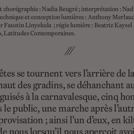
 et chorégraphie : Nadia Beugré ; interprétation : N
 technique et conception lumières : Anthony Merlaud
 Faustin Linyekula ; régie lumière : Beatriz Kaysel 
ko, Latitudes Contemporaines.
///
es se tournent vers l’arrière de la
 haut des gradins, se déhanchant a
éguisés à la carnavalesque, cinq 
ns le public, une marche après l’aut
ovisation ; ainsi l’un d’eux, en kil
 de nous lorsqu’il nous aperçoit avoi