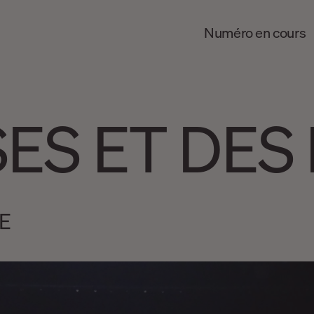
Numéro en cours
SES ET DE
E