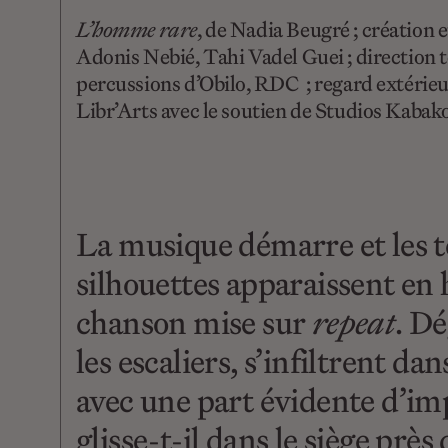
L’homme rare
, de Nadia Beugré ; création
Adonis Nebié, Tahi Vadel Guei ; direction
percussions d’Obilo, RDC ; regard extérieur
Libr’Arts avec le soutien de Studios Kaba
La musique démarre et les têt
silhouettes apparaissent en
chanson mise sur
repeat
. D
les escaliers, s’infiltrent da
avec une part évidente d’impr
glisse-t-il dans le siège près