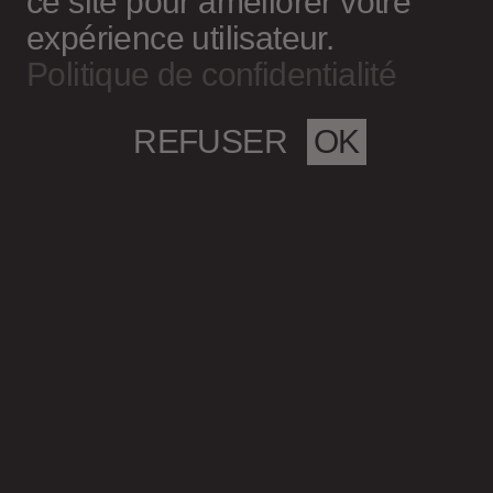
ce site pour améliorer votre
expérience utilisateur.
Politique de confidentialité
REFUSER
OK
Magazine culturel Spirale
info@magazine-spirale.com
2 rue Sainte-Catherine Est
Espace 302
Montréal (Qc)
H2X 1K4