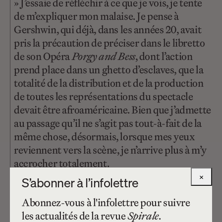
» J’essaie de réfléchir à ce que je vois, je tente
de m’expliquer mon malaise. Je pense à
Gershwin, qui déjà, dans les années 20, avait
pris la précaution de préciser dans le libretto
de son Opéra
Porgy and Bess
, dont l’action
prend place dans un ghetto d’esclaves, que la
totalité de la distribution et de la production
de toutes les représentations du spectacle
devait être afroaméricaine. Bien que j’admette
au passage qu’il ne s’agit pas tout-à-fait de la
même chose, désormais, lorsque mes yeux
reviennent vers la scène, je n’arrive plus à m’y
accrocher totalement.
×
S’abonner à l’infolettre
Abonnez-vous à l'infolettre pour suivre
les actualités de la revue
Spirale
.