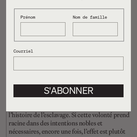
Prénom
Nom de famille
Courriel
Douleur profonde, sombre ironie
S'ABONNER
La volonté didactique de la pièce découle, j’en
suis certaine, d’un souci d’éduquer ceux qui
n’auraient pas l’occasion de connaître
l’histoire de l’esclavage. Si cette volonté prend
racine dans des intentions nobles et
nécessaires, encore une fois, l’effet est plutôt