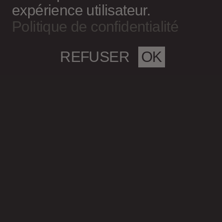
expérience utilisateur.
Politique de confidentialité
REFUSER
OK
Magazine culturel Spirale
info@magazine-spirale.com
2 rue Sainte-Catherine Est
Espace 302
Montréal (Qc)
H2X 1K4