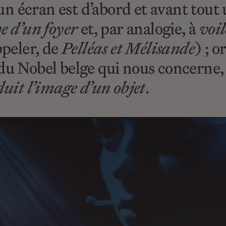
: un écran est d’abord et avant tout
e d’un foyer
et, par analogie, à
voil
ppeler, de
Pelléas et Mélisande
) ; o
du Nobel belge qui nous concerne, 
duit l’image d’un objet
.