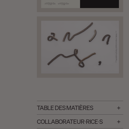
TABLE DES MATIÈRES
COLLABORA­­TEUR∙RICE∙S