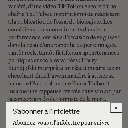
variété, d’une vidéo TikTok ou encore d’une
chaîne YouTube conspirationniste réagissant
à la publication de l’essai du biologiste. Les
comédiens, tous convaincants dans leur
performance, ont ainsi l’occasion de se glisser
dans la peau d’une panoplie de personnages,
tantôt réels, tantôt fictifs, aux appartenances
politiques et sociales variées : Harry
Standjofski interprète un réactionnaire texan
cherchant chez Darwin matière à attiser sa
haine de l’Autre alors que Phara Thibault
incarne une rappeuse ravivée dans son art par
la conception évolutionniste de la mort.
×
S’abonner à l’infolettre
D’un point de vue scénographique, la
production mise notamment sur une
Abonnez-vous à l'infolettre pour suivre