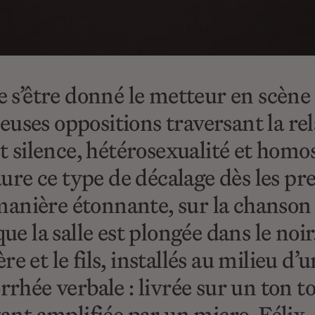
 s’être donné le metteur en scène e
ses oppositions traversant la rel
t silence, hétérosexualité et homos
taure ce type de décalage dès les 
 manière étonnante, sur la chanson
ue la salle est plongée dans le no
 et le fils, installés au milieu d’
rhée verbale : livrée sur un ton to