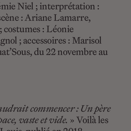
mie Niel ; interprétation :
 scène : Ariane Lamarre,
 costumes : Léonie
nol ; accessoires : Marisol
uat’Sous, du 22 novembre au
il faudrait commencer : Un père
ace, vaste et vide.
» Voilà les