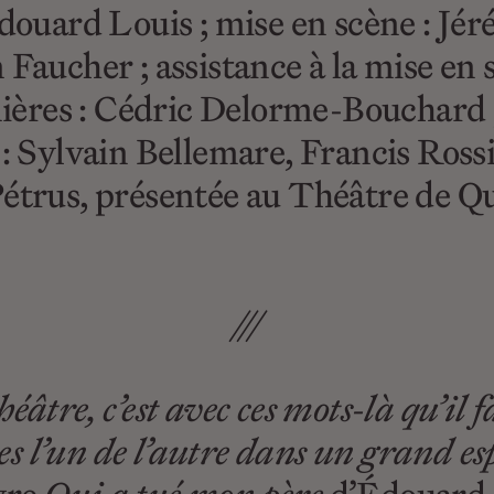
Édouard Louis ; mise en scène : Jéré
Faucher ; assistance à la mise en
res : Cédric Delorme-Bouchard ;
: Sylvain Bellemare, Francis Rossig
étrus, présentée au Théâtre de Q
///
 théâtre, c’est avec ces mots-là qu’
es l’un de l’autre dans un grand esp