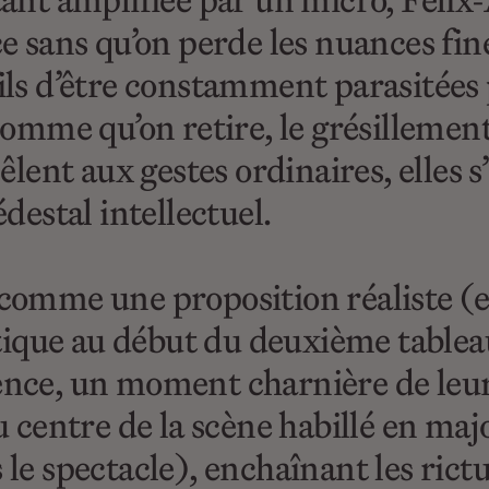
tant amplifiée par un micro, Félix
e sans qu’on perde les nuances fine
ils d’être constamment parasitées p
pomme qu’on retire, le grésillement
êlent aux gestes ordinaires, elles 
destal intellectuel.
 comme une proposition réaliste 
que au début du deuxième tableau.
ce, un moment charnière de leur re
u centre de la scène habillé en maj
e spectacle), enchaînant les rictus 