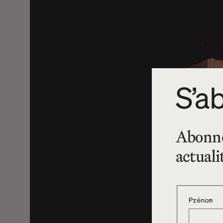
S’ab
Abonnez
actuali
Prénom