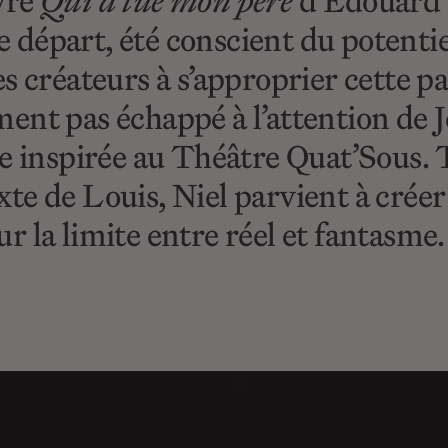
ivre
Qui a tué mon père
d’Édouard L
le départ, été conscient du potent
les créateurs à s’approprier cette 
nt pas échappé à l’attention de Jé
e inspirée au Théâtre Quat’Sous. 
texte de Louis, Niel parvient à cr
ur la limite entre réel et fantasme.