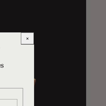
×
e
es