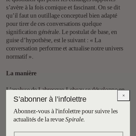
s’avère à la fois comique et fascinant. On se dit
qu’il faut un outillage conceptuel bien adapté
pour tirer de ces conversations quelque
signification générale. Le postulat de base, en
guise d’hypothèse, est le suivant : « La
conversation performe et actualise notre univers
normatif ».
La manière
L’analyse de Labrecque-Lebeau se développe en
×
trois parties : elle présente les sujets abordés (les
S’abonner à l’infolettre
univers), les manières d’en discuter (les corridors)
Abonnez-vous à l'infolettre pour suivre les
et le croisement normatif issu de ces deux
actualités de la revue
Spirale
.
rencontres. Les démonstrations sont pour le moins
rigides, coincées dans un jargon technique qui ne