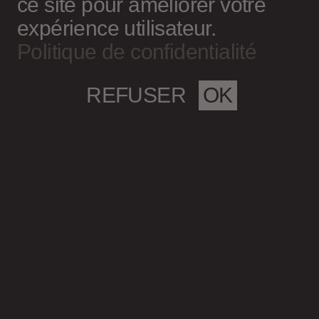
ce site pour améliorer votre
expérience utilisateur.
Politique de confidentialité
REFUSER
OK
Magazine culturel Spirale
info@magazine-spirale.com
2 rue Sainte-Catherine Est
Espace 302
Montréal (Qc)
H2X 1K4