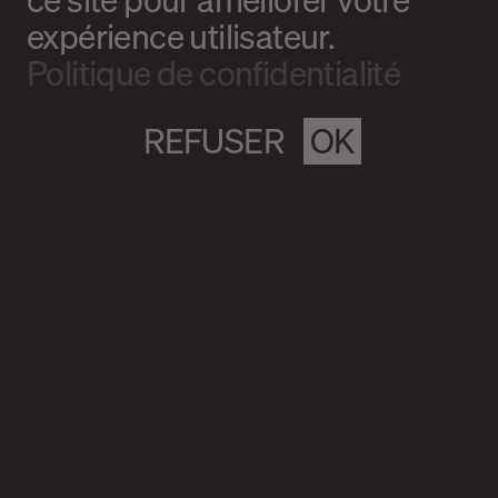
expérience utilisateur.
Politique de confidentialité
REFUSER
OK
Magazine culturel Spirale
info@magazine-spirale.com
2 rue Sainte-Catherine Est
Espace 302
Montréal (Qc)
H2X 1K4