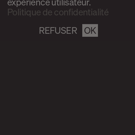
expérience utilisateur.
Politique de confidentialité
REFUSER
OK
Magazine culturel Spirale
info@magazine-spirale.com
2 rue Sainte-Catherine Est
Espace 302
Montréal (Qc)
H2X 1K4
S’abonner à l'infolettre