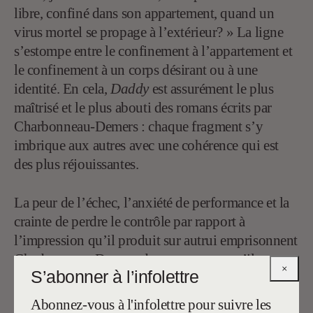
libre, confiné dans son appartement, quand un
virus mortel se propage à l’extérieur? » La ligne
s’estompe entre le confinement à l’appartement et
le confinement à un corps désirant ou à une
identité. En cela,
Daddy
est assurément le plus
maîtrisé et le plus abouti des romans écrits par
Charbonneau-Demers : chaque fragment s’y
imbrique aux autres avec une cohérence qui est
des plus réjouissantes.
La peur de l’échec, l’anxiété de performance et la
crainte de perdre le contrôle par rapport à
l’impression qu’il produit sur autrui emprisonnent
Charbonneau-Demers dans un carcan qu’il ne
×
S’abonner à l’infolettre
peut fragiliser qu’en se soumettant aux interdits.
La façon qu’il a de mélanger tendresse et violence
Abonnez-vous à l'infolettre pour suivre les