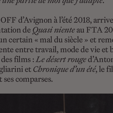
une partie de moi que j’adapte
.
l OFF d’Avignon à l’été 2018, arriv
ntation de
Quasi niente
au FTA 201
n certain « mal du siècle » et rem
ente entre travail, mode de vie et
des films :
Le désert rouge
d’Anton
liarini et
Chronique d’un été
, le 
t ses comparses.