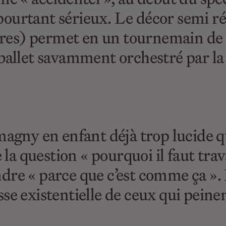
 pourtant sérieux. Le décor semi ré
ires) permet en un tournemain de f
ballet savamment orchestré par la
agny en enfant déjà trop lucide q
la question « pourquoi il faut trava
re « parce que c’est comme ça ». D
oisse existentielle de ceux qui pein