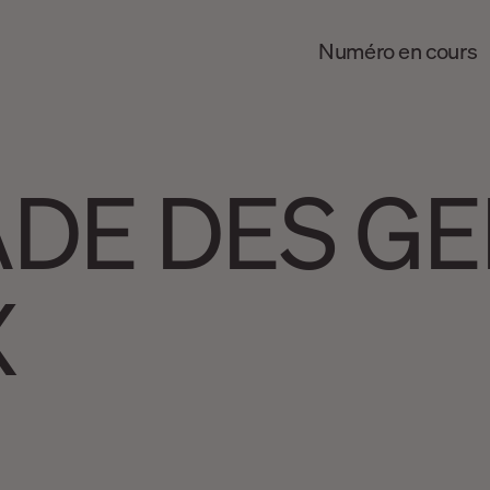
Numéro en cours
ADE DES G
X