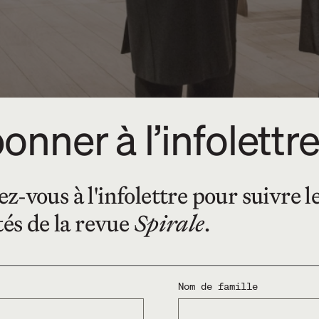
onner à l’infolettr
-vous à l'infolettre pour suivre l
tés de la revue
Spirale
.
servait de manifeste pour l’arrivé
 direct, était d’ailleurs l’un des 
Nom de famille
 Marceline Loridan, interrogent de