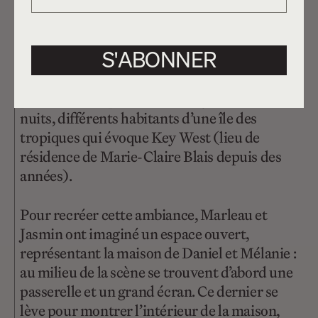
s’efface en cours de route, pour laisser chaque
personnage être narrateur de sa propre
histoire, à l’image du mouvement de la parole
S'ABONNER
dans le roman. Autour du couple central que
forment Daniel et Mélanie se retrouvent,
pour une fête qui durera trois jours et trois
nuits, différents habitants d’une île des
tropiques qui évoque Key West (lieu de
résidence de Marie-Claire Blais depuis des
années).
Pour recréer cette ambiance, Marleau et
Jasmin ont imaginé un espace ouvert,
représentant la maison de Daniel et Mélanie :
au milieu de la scène se trouvent d’abord une
passerelle et un grand écran. Ce dernier se
lève pour montrer l’intérieur de la maison,