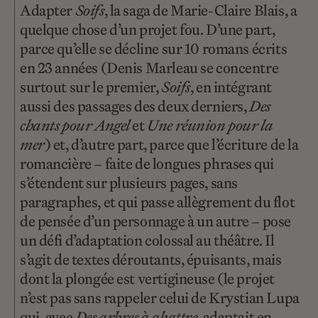
Adapter
Soifs
, la saga de Marie-Claire Blais, a
quelque chose d’un projet fou. D’une part,
parce qu’elle se décline sur 10 romans écrits
en 23 années (Denis Marleau se concentre
surtout sur le premier,
Soifs
, en intégrant
aussi des passages des deux derniers,
Des
chants pour Angel
et
Une réunion pour la
mer
) et, d’autre part, parce que l’écriture de la
romancière – faite de longues phrases qui
s’étendent sur plusieurs pages, sans
paragraphes, et qui passe allègrement du flot
de pensée d’un personnage à un autre – pose
un défi d’adaptation colossal au théâtre. Il
s’agit de textes déroutants, épuisants, mais
dont la plongée est vertigineuse (le projet
n’est pas sans rappeler celui de Krystian Lupa
qui, avec
Des arbres à abattre
, adaptait en