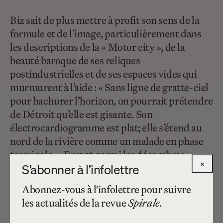
Biz sait de plus mettre à profit son sens de la
formule et de l’image, particulièrement dans
les descriptions de la « Motor city », de la
beauté baroque de ses reliques
postindustrielles et de ses espaces vides qui
murmurent à l’aide : « Sans ligne de gratte-ciel
pour hachurer l’horizon, on pourrait prétendre
de Détroit qu’elle est gisante. Son
électrocardiogramme est plat; elle s’étend au
nord de la rivière comme un malade en phase
terminale ». Errant parmi les décombres
×
grisâtres de cette « Plywood city » au destin
S’abonner à l’infolettre
peu enviable, Derek se reconstruit une
Abonnez-vous à l'infolettre pour suivre
généalogie porteuse d’avenir en s’inscrivant
les actualités de la revue
Spirale
.
dans le continuum historique d’une culture
métissée. Son voyage prend d’ailleurs