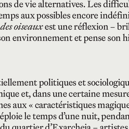
ons de vie alternatives. Les diffic
emps aux possibles encore indéfini
 des oiseaux
est une réflexion – br
on environnement et pense son hi
iellement politiques et sociologiq
hique et, dans une certaine mesur
nes aux « caractéristiques magiques
ploie le temps d’une nuit, pendant 
du quartier d’Exarcheia – artistes