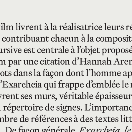
ilm livrent à la réalisatrice leurs r
, contribuant chacun à la composit
rsive est centrale à l’objet propo
film par une citation d’Hannah Aren
ots dans la façon dont l’homme ap
Exarcheia qui frappe d’emblée le r
vrent ses murs, véritable épaisseur
 un répertoire de signes. L’importa
re de références à des textes litté
m. De façon générale,
Exarcheia, le