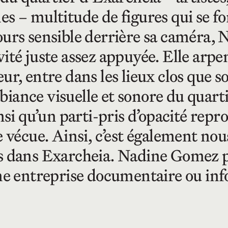
 – multitude de figures qui se font
ours sensible derrière sa caméra,
ité juste assez appuyée. Elle arpen
r, entre dans les lieux clos que son
ambiance visuelle et sonore du quart
insi qu’un parti-pris d’opacité rep
 vécue. Ainsi, c’est également nous
ns dans Exarcheia. Nadine Gomez 
ne entreprise documentaire ou info