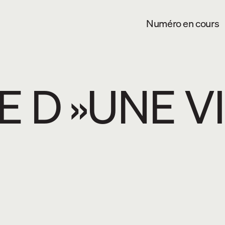
Numéro en cours
 D »UNE V