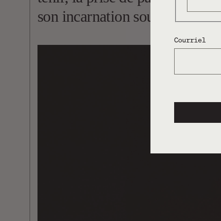
son incarnation soutenue et le
Courriel