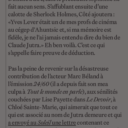
fait aucun sens. S’affublant ensuite d’une
calotte de Sherlock Holmes, Côté ajoutera :
«Yves Lever était un de mes profs de cinéma
au cégep d'Ahuntsic et, si ma mémoire est
fidèle, je ne l'ai jamais entendu dire du bien de
Claude Jutra.» Eh ben voilà. C’est ce qui
s’appelle faire preuve de déduction.
Pas la peine de revenir sur la désastreuse
contribution de l’acteur Marc Béland à
l’émission
24|60
(il a depuis fait son mea
culpa à
Tout le monde en parle
), aux sénilités
couchées par Lise Payette dans
Le Devoir
, à
Chloé Sainte-Marie, qui aimerait que tout ce
qui est associé au nom de Jutra ­­­demeure et qui
a envoyé au
Soleil
une lettre
contenant ce