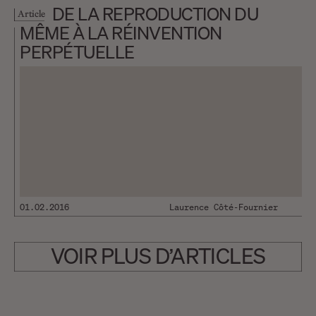
Herzog, un pilote d’hélicoptère
DE LA REPRODUCTION DU
Article
est dépêché sur les lieux où a
MÊME À LA RÉINVENTION
été retrouvé et abattu l’animal
PERPÉTUELLE
qui a tué «l’ami des ours»,
Timothy Treadwell, et sa
compagne Amie Huguenard, en
octobre 2003. Il explique dans le
documentaire qu’une fois la
bête éviscérée, on a découvert…
01.02.2016
Laurence Côté-Fournier
VOIR PLUS D’ARTICLES