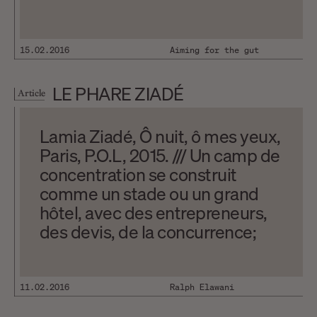
15.02.2016
Aiming for the gut
LE PHARE ZIADÉ
Article
Lamia Ziadé, Ô nuit, ô mes yeux,
Paris, P.O.L, 2015. /// Un camp de
concentration se construit
comme un stade ou un grand
hôtel, avec des entrepreneurs,
des devis, de la concurrence;
sans doute des pots de vin. –
Texte de Jean Cayrol, lu dans
Nuit et brouillard d’Alain Resnais
11.02.2016
Ralph Elawani
Dans Grizzly Man de Werner