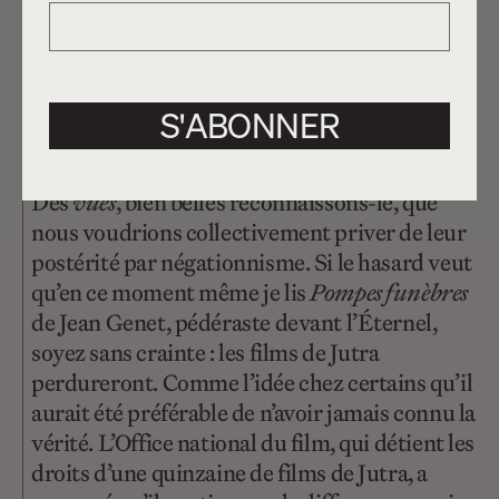
L’œuvre d’une vie
À force d’être exposé à cette friture, c’est à
croire que les victimes ne sont plus les
S'ABONNER
agressés, ceux brisés et contraints au silence,
mais
À tout prendre
et
Mon oncle Antoine
.
Des
vues
, bien belles reconnaissons-le, que
nous voudrions collectivement priver de leur
postérité par négationnisme. Si le hasard veut
qu’en ce moment même je lis
Pompes funèbres
de Jean Genet, pédéraste devant l’Éternel,
soyez sans crainte : les films de Jutra
perdureront. Comme l’idée chez certains qu’il
aurait été préférable de n’avoir jamais connu la
vérité. L’Office national du film, qui détient les
droits d’une quinzaine de films de Jutra, a