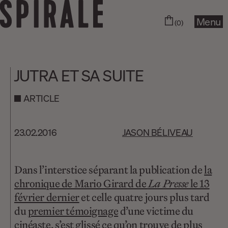
Menu
(0)
JUTRA ET SA SUITE
ARTICLE
23.02.2016
JASON BÉLIVEAU
Dans l’interstice séparant la publication de
la
chronique de Mario Girard de
La Presse
le 13
février dernier
et celle quatre jours plus tard
du
premier témoignage
d’une victime du
cinéaste, s’est glissé ce qu’on trouve de plus