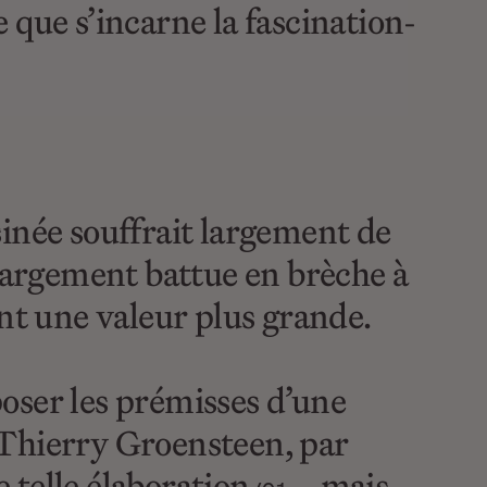
ue s’incarne la fascination-
ssinée souffrait largement de
 largement battue en brèche à
nt une valeur plus grande.
oser les prémisses d’une
s Thierry Groensteen, par
e telle élaboration
– mais