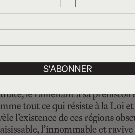
n-bd», s’appuie énormément sur la
’ai été convaincu par la proposition
 faisait office de compromis entre le
 ce qui gêne tant le lecteur adulte
S'ABONNER
image, de cette poussée vers le prim
t complexe d’attraction et de répul
’adulte, le ramenant à sa préhistoir
omme tout ce qui résiste à la Loi e
vèle l’existence de ces régions obs
isissable, l’innommable et ravive