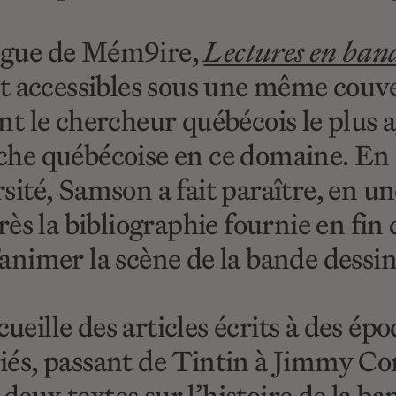
logue de Mém9ire,
Lectures en band
 accessibles sous une même couver
 le chercheur québécois le plus ag
rche québécoise en ce domaine. En 
rsité, Samson a fait paraître, en u
près la bibliographie fournie en fin
d’animer la scène de la bande dessi
ueille des articles écrits à des ép
riés, passant de Tintin à Jimmy Cor