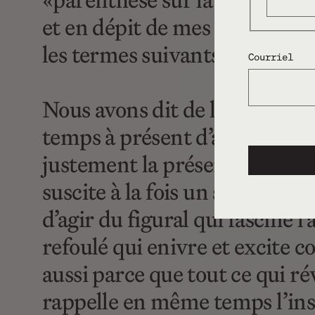
«parenthèse sur la fascinatio
et en dépit de mes réserves, j
les termes suivants :
Courriel
Nous avons dit de la BD qu’elle
temps à présent d’affirmer que
justement la présence, avec l’
suscite à la fois un sentimen
d’agir du figural qui fascine l
refoulé qui enivre et excite c
aussi parce que tout ce qui ré
rappelle en même temps l’insa