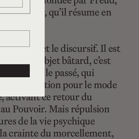
 discipline fondée par Freud,
 de l’auteur, qu’il résume en
 figural et le discursif. Il est
 dans cet objet bâtard, c’est
aire, vers le passé, qui
sion. Attraction pour le mode
e, activant ce retour du
t au Pouvoir. Mais répulsion
cures de la vie psychique
 la crainte du morcellement,