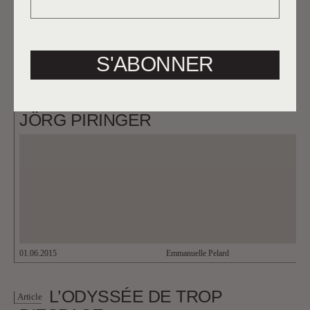
03.06.2015
Sylvain Lavoie
S'ABONNER
TINY ‘LETTER-CREATURE’: LE
Article
JEU DU SIGNE DANS LE POÈME
NUMÉRIQUE PERFORMÉ DE
JÖRG PIRINGER
01.06.2015
Emmanuelle Pelard
L’ODYSSÉE DE TROP
Article