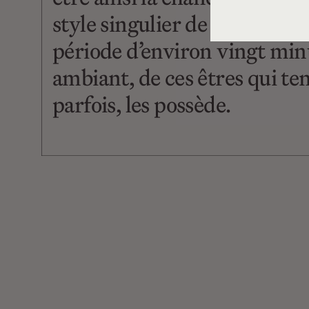
style singulier de chacun a l
période d’environ vingt minu
ambiant, de ces êtres qui tent
parfois, les possède.