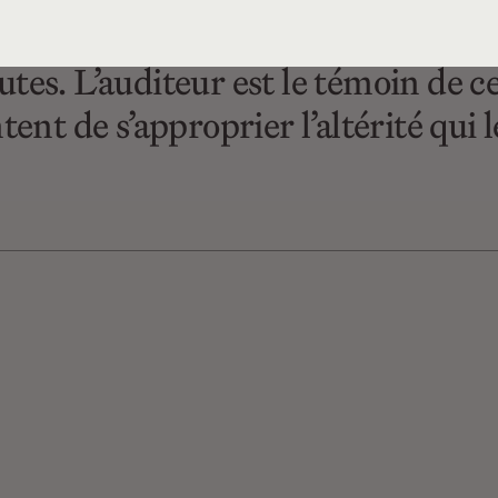
e champ libre, une aire de jeu où s’
tes. L’auditeur est le témoin de c
ent de s’approprier l’altérité qui l