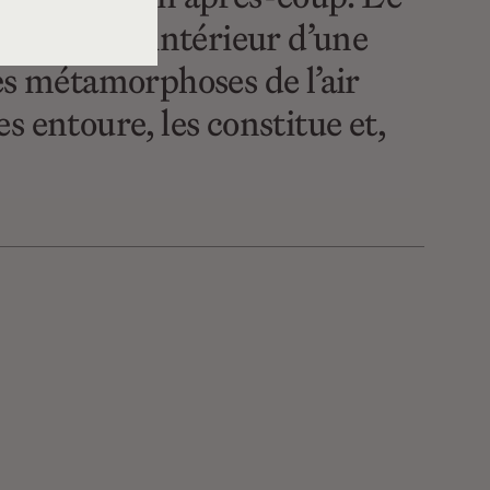
exercer, à l’intérieur d’une
es métamorphoses de l’air
es entoure, les constitue et,