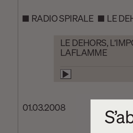
RADIO SPIRALE
LE DE
LE DEHORS, L’IMP
LAFLAMME
01.03.2008
S’ab