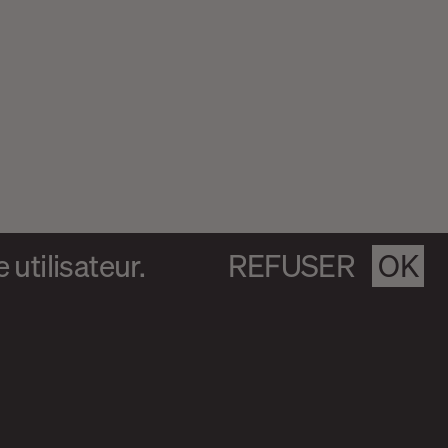
utilisateur.
REFUSER
OK
Numéro en
cours