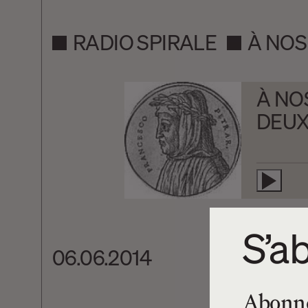
RADIO SPIRALE
À NO
À NO
DEUX
S’ab
06.06.2014
Abonnez