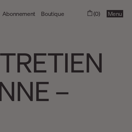
Abonnement
Boutique
(0)
Menu
NTRETIEN
NNE –