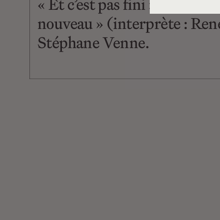
« Et c’est pas fini » (interp
nouveau » (interprète : René
Stéphane Venne.