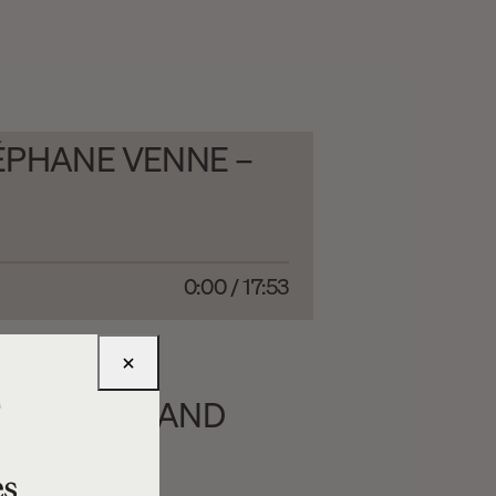
ÉPHANE VENNE –
0:00
/
17:53
×
e
NIQUE GARAND
es