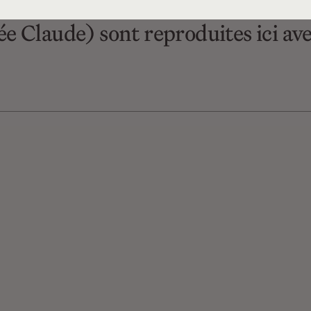
rète : Emmanuelle), ainsi que « C’e
e Claude) sont reproduites ici ave