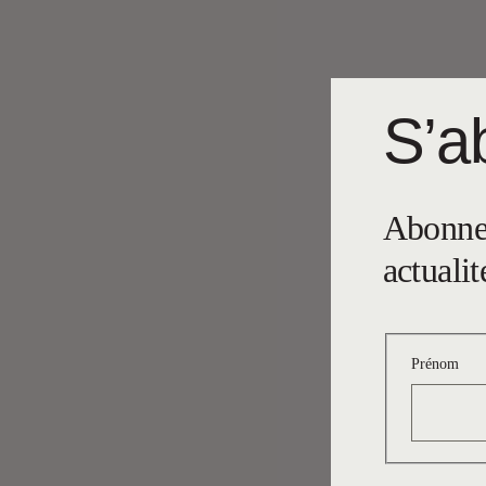
S’ab
Abonnez
actualit
Prénom