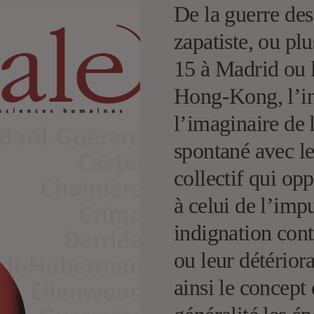
De la guerre de
zapatiste, ou p
15 à Madrid ou l
Hong-Kong, l’ins
l’imaginaire de 
spontané avec l
collectif qui op
à celui de l’impu
indignation cont
ou leur détériora
ainsi le concept