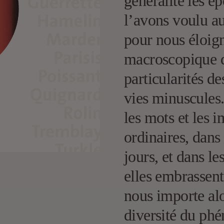
généralité les é
l’avons voulu au
pour nous éloig
macroscopique d
particularités d
vies minuscules.
les mots et les i
ordinaires, dans
jours, et dans le
elles embrassent 
nous importe alor
diversité du ph