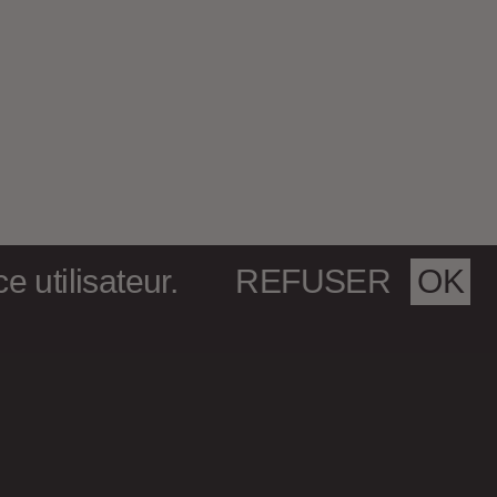
 utilisateur.
REFUSER
OK
Numéro en
cours