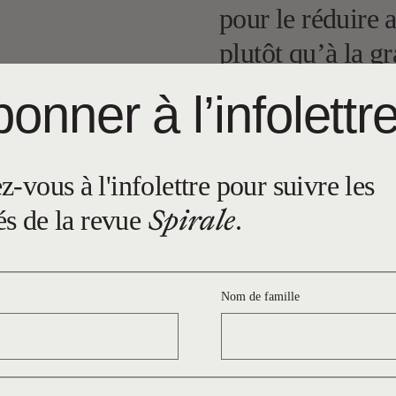
pour le réduire 
plutôt qu’à la g
pour en marquer 
onner à l’infolettr
vie ordinaire, p
intime. Il y ava
-vous à l'infolettre pour suivre les
de rédaction de
Spirale
és de la revue
.
dossier. Le plur
retour.
Nom de famille
Consulter ce n