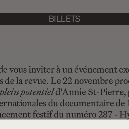
BILLETS
 de vous inviter à un événement ex
s de la revue. Le 22 novembre pro
plein potentiel
d'Annie St-Pierre,
ternationales du documentaire de
ancement festif du numéro 287 - Hy
eclerc.