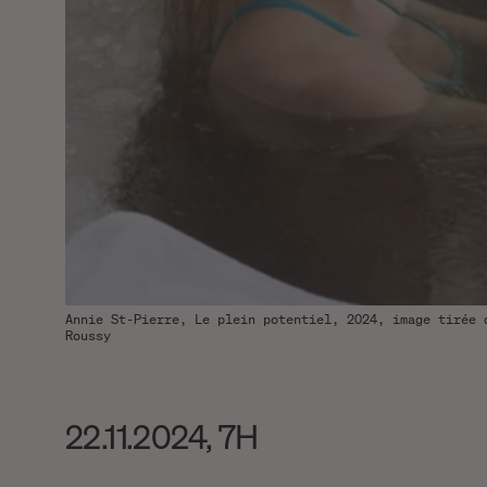
Annie St-Pierre, Le plein potentiel, 2024, image tirée 
Roussy
22.11.2024
,
7H