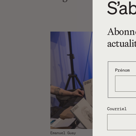
S’ab
Abonnez
actuali
Prénom
Courriel
Emanuel Guay