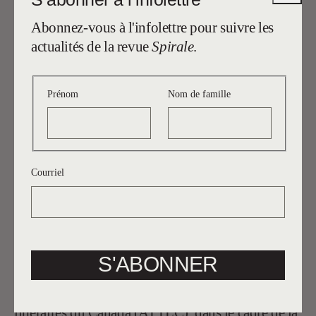
Abonnez-vous à l'infolettre pour suivre les
actualités de la revue
Spirale
.
Prénom
Nom de famille
28.10.2023
,
6H
—
9H
Courriel
ÉVÉNEMENT FACEBOOK
Le
lancement du numéro 284 – Traduire en
S'ABONNER
contexte
est organisé en partenariat avec
l’Association des traducteurs et traductrices
littéraires du Canada (ATTLC), dans le cadre de la