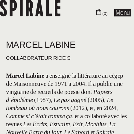
Menu
(0)
MARCEL LABINE
COLLABORA­­TEUR∙RICE∙S
Marcel Labine
a enseigné la littérature au cégep
de Maisonneuve de 1971 à 2004. Il a publié une
vingtaine de recueils de poésie dont
Papiers
d’épidémie
(1987),
Le pas gagné
(2005),
Le
tombeau où nous courons
(2012), et, en 2024,
Comme si c’était comme ça
, et a collaboré avec les
revues
Les Écrits, Estuaire, Exit, Moebius, La
Nouvelle Barre du jour, Le Sabord
et
Spirale
.