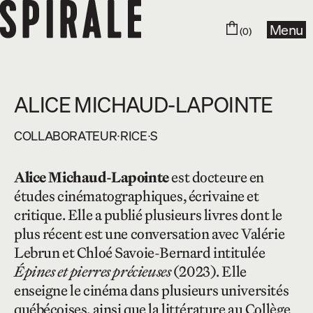
Menu
(0)
ALICE MICHAUD-LAPOINTE
COLLABORA­­TEUR∙RICE∙S
Alice Michaud-Lapointe
est docteure en
études cinématographiques, écrivaine et
critique. Elle a publié plusieurs livres dont le
plus récent est une conversation avec Valérie
Lebrun et Chloé Savoie-Bernard intitulée
Épines et pierres précieuses
(2023). Elle
enseigne le cinéma dans plusieurs universités
québécoises, ainsi que la littérature au Collège